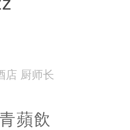
zz
酒店 厨师长
青蘋飲