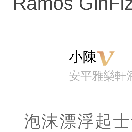
Ramos GinFi
小陳
安平雅樂軒
泡沫漂浮起士